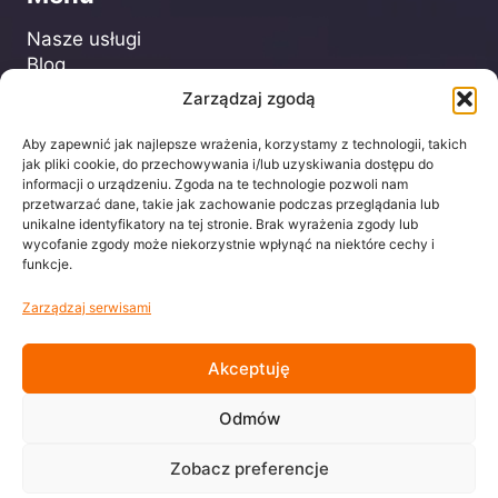
Nasze usługi
Blog
FAQ
Zarządzaj zgodą
Kontakt
Aby zapewnić jak najlepsze wrażenia, korzystamy z technologii, takich
jak pliki cookie, do przechowywania i/lub uzyskiwania dostępu do
informacji o urządzeniu. Zgoda na te technologie pozwoli nam
Dla Klienta
przetwarzać dane, takie jak zachowanie podczas przeglądania lub
unikalne identyfikatory na tej stronie. Brak wyrażenia zgody lub
Regulamin
wycofanie zgody może niekorzystnie wpłynąć na niektóre cechy i
Polityka prywatności
funkcje.
Zarządzaj serwisami
biuro@centrumtheone.pl
Akceptuję
Odmów
Facebook
Instagram
Zobacz preferencje
TikTok