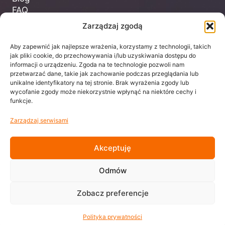
FAQ
Kontakt
Zarządzaj zgodą
Aby zapewnić jak najlepsze wrażenia, korzystamy z technologii, takich
Dla Klienta
jak pliki cookie, do przechowywania i/lub uzyskiwania dostępu do
informacji o urządzeniu. Zgoda na te technologie pozwoli nam
przetwarzać dane, takie jak zachowanie podczas przeglądania lub
Regulamin
unikalne identyfikatory na tej stronie. Brak wyrażenia zgody lub
Polityka prywatności
wycofanie zgody może niekorzystnie wpłynąć na niektóre cechy i
funkcje.
Zarządzaj serwisami
biuro@centrumtheone.pl
Akceptuję
Facebook
Odmów
Instagram
TikTok
Zobacz preferencje
YouTube
Polityka prywatności