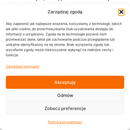
usunięcia danych, których przetwarzanie
Zarządzaj zgodą
nie jest już niezbędne do realizowania
żadnego z celów, dla których zostały
Aby zapewnić jak najlepsze wrażenia, korzystamy z technologii, takich
jak pliki cookie, do przechowywania i/lub uzyskiwania dostępu do
zebrane.
informacji o urządzeniu. Zgoda na te technologie pozwoli nam
żądania ograniczenia przetwarzania Państwa
przetwarzać dane, takie jak zachowanie podczas przeglądania lub
unikalne identyfikatory na tej stronie. Brak wyrażenia zgody lub
danych osobowych – w razie zgłoszenia
wycofanie zgody może niekorzystnie wpłynąć na niektóre cechy i
takiego żądania Administrator zaprzestaje
funkcje.
wykonywania operacji na danych osobowych
Zarządzaj serwisami
– z wyjątkiem operacji, na które wyraził
zgodę podmiot danych – oraz ich
Akceptuję
przechowywania, zgodnie
z przyjętymi zasadami retencji lub dopóki
Odmów
nie ustaną przyczyny ograniczenia
przetwarzania danych.
Zobacz preferencje
wyrażenia sprzeciwu – podmiot danych może
Polityka prywatności
w każdym momencie sprzeciwić się –