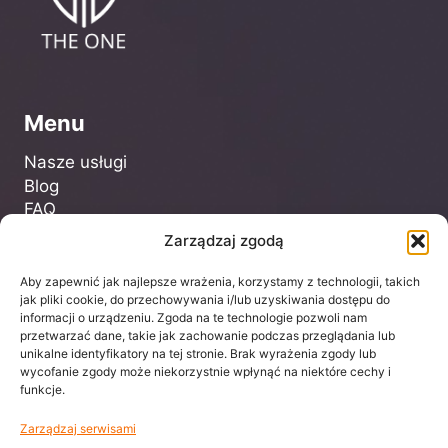
Menu
Nasze usługi
Blog
FAQ
Kontakt
Zarządzaj zgodą
Aby zapewnić jak najlepsze wrażenia, korzystamy z technologii, takich
Dla Klienta
jak pliki cookie, do przechowywania i/lub uzyskiwania dostępu do
informacji o urządzeniu. Zgoda na te technologie pozwoli nam
przetwarzać dane, takie jak zachowanie podczas przeglądania lub
Regulamin
unikalne identyfikatory na tej stronie. Brak wyrażenia zgody lub
Polityka prywatności
wycofanie zgody może niekorzystnie wpłynąć na niektóre cechy i
funkcje.
Zarządzaj serwisami
biuro@centrumtheone.pl