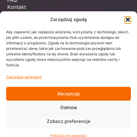
Kontakt
Zarządzaj zgodą
Dla Klienta
Aby zapewnić jak najlepsze wrażenia, korzystamy z technologii, takich
jak pliki cookie, do przechowywania i/lub uzyskiwania dostępu do
Regulamin
informacji o urządzeniu. Zgoda na te technologie pozwoli nam
Polityka prywatności
przetwarzać dane, takie jak zachowanie podczas przeglądania lub
unikalne identyfikatory na tej stronie. Brak wyrażenia zgody lub
wycofanie zgody może niekorzystnie wpłynąć na niektóre cechy i
funkcje.
biuro@centrumtheone.pl
Zarządzaj serwisami
Facebook
Akceptuję
Instagram
TikTok
Odmów
YouTube
Zobacz preferencje
Polityka prywatności