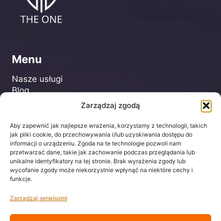
Menu
Nasze usługi
Blog
FAQ
Zarządzaj zgodą
Kontakt
Aby zapewnić jak najlepsze wrażenia, korzystamy z technologii, takich
jak pliki cookie, do przechowywania i/lub uzyskiwania dostępu do
informacji o urządzeniu. Zgoda na te technologie pozwoli nam
Dla Klienta
przetwarzać dane, takie jak zachowanie podczas przeglądania lub
unikalne identyfikatory na tej stronie. Brak wyrażenia zgody lub
Regulamin
wycofanie zgody może niekorzystnie wpłynąć na niektóre cechy i
Polityka prywatności
funkcje.
Zarządzaj serwisami
biuro@centrumtheone.pl